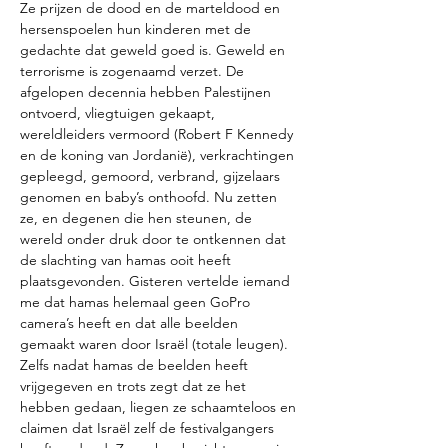
Ze prijzen de dood en de marteldood en 
hersenspoelen hun kinderen met de 
gedachte dat geweld goed is. Geweld en 
terrorisme is zogenaamd verzet. De 
afgelopen decennia hebben Palestijnen 
ontvoerd, vliegtuigen gekaapt, 
wereldleiders vermoord (Robert F Kennedy 
en de koning van Jordanië), verkrachtingen 
gepleegd, gemoord, verbrand, gijzelaars 
genomen en baby’s onthoofd. Nu zetten 
ze, en degenen die hen steunen, de 
wereld onder druk door te ontkennen dat 
de slachting van hamas ooit heeft 
plaatsgevonden. Gisteren vertelde iemand 
me dat hamas helemaal geen GoPro 
camera’s heeft en dat alle beelden 
gemaakt waren door Israël (totale leugen). 
Zelfs nadat hamas de beelden heeft 
vrijgegeven en trots zegt dat ze het 
hebben gedaan, liegen ze schaamteloos en 
claimen dat Israël zelf de festivalgangers 