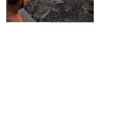
Previous
Next
Blijf op de hoogte
Volg Schat in aarden vaten
Blijf op de hoogte van nieuws en blogs
via Telegram, het WhatsApp kanaal of
via Twitter.