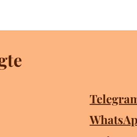
gte
Telegra
WhatsA