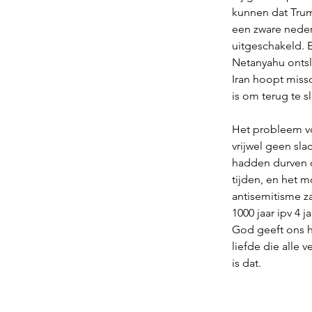
kunnen dat Trump
een zware neder
uitgeschakeld. E
Netanyahu ontslo
Iran hoopt missc
is om terug te sl
Het probleem voo
vrijwel geen sla
hadden durven d
tijden, en het 
antisemitisme za
1000 jaar ipv 4 j
God geeft ons h
liefde die alle 
is dat. 