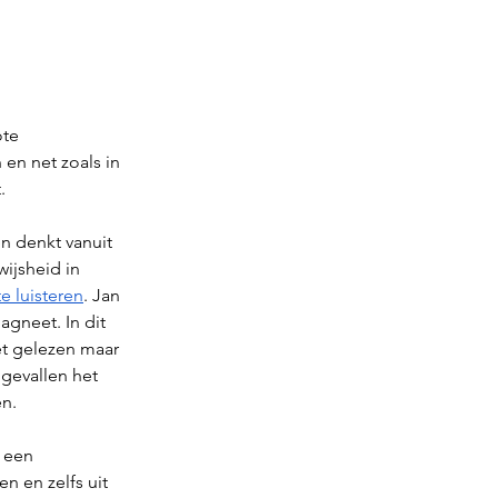
te 
en net zoals in 
. 
n denkt vanuit 
wijsheid in 
te luisteren
. Jan 
gneet. In dit 
et gelezen maar 
ngevallen het 
n. 
 een 
n en zelfs uit 