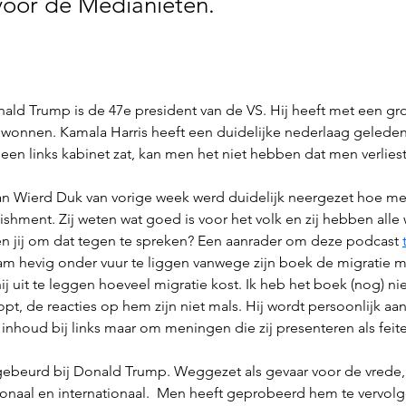
voor de Medianieten.
nald Trump is de 47e president van de VS. Hij heeft met een gro
onnen. Kamala Harris heeft een duidelijke nederlaag geleden 
en links kabinet zat, kan men het niet hebben dat men verliest
an Wierd Duk van vorige week werd duidelijk neergezet hoe me
lishment. Zij weten wat goed is voor het volk en zij hebben alle 
en jij om dat tegen te spreken? Een aanrader om deze podcast 
m hevig onder vuur te liggen vanwege zijn boek de migratie ma
j uit te leggen hoeveel migratie kost. Ik heb het boek (nog) ni
lopt, de reacties op hem zijn niet mals. Hij wordt persoonlijk aa
inhoud bij links maar om meningen die zij presenteren als feite
 gebeurd bij Donald Trump. Weggezet als gevaar voor de vrede,
onaal en internationaal.  Men heeft geprobeerd hem te vervolge