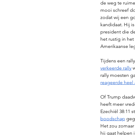
de weg te ruime
mooi schreef do
zodat wij een g
kandidaat. Hij i
president die d
het rustig in he
Amerikaanse leg
Tijdens een rall
verkeerde rally
 
rally moesten g
reageerde heel 
Of Trump daadwer
heeft meer vred
Ezechiël 38:11 
boodschap
 geg
Het zou zomaar 
hij gaat helpen