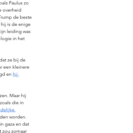
als Paulus zo 
e overheid 
 Trump de beste 
hij is de enige 
jn leiding was 
logie in het 
dat ze bij de 
ar een kleinere 
gd en 
hij 
en. Maar hij 
zoals die in 
delijke 
uden worden. 
n gaza en dat 
et zou zomaar 