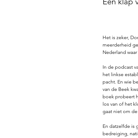
Een klap 
Het is zeker, Do
meerderheid gew
Nederland waar e
In de podcast v
het linkse estab
pacht. En wie b
van de Beek kwa
boek probeert hi
los van of het k
gaat niet om de 
En datzelfde is
bedreiging, nati