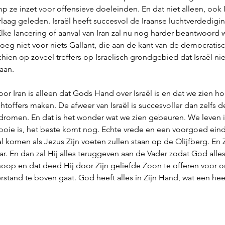
 ze inzet voor offensieve doeleinden. En dat niet alleen, ook I
laag geleden. Israël heeft succesvol de Iraanse luchtverdedigin
lke lancering of aanval van Iran zal nu nog harder beantwoord 
eg niet voor niets Gallant, die aan de kant van de democratisch
hien op zoveel treffers op Israelisch grondgebied dat Israël nie
aan. 
r Iran is alleen dat Gods Hand over Israël is en dat we zien ho
chtoffers maken. De afweer van Israël is succesvoller dan zelfs d
romen. En dat is het wonder wat we zien gebeuren. We leven i
mooie is, het beste komt nog. Echte vrede en een voorgoed eind
l komen als Jezus Zijn voeten zullen staan op de Olijfberg. En Zi
aar. En dan zal Hij alles teruggeven aan de Vader zodat God alles i
oop en dat deed Hij door Zijn geliefde Zoon te offeren voor on
verstand te boven gaat. God heeft alles in Zijn Hand, wat een hee