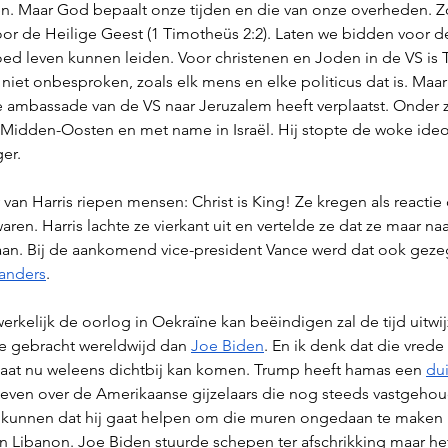
n. Maar God bepaalt onze tijden en die van onze overheden. Zo
or de Heilige Geest (1 Timotheüs 2:2). Laten we bidden voor d
oed leven kunnen leiden. Voor christenen en Joden in de VS is
s niet onbesproken, zoals elk mens en elke politicus dat is. Maar 
e ambassade van de VS naar Jeruzalem heeft verplaatst. Onder zi
t Midden-Oosten en met name in Israël. Hij stopte de woke ideo
er. 
y van Harris riepen mensen: Christ is King! Ze kregen als reactie 
waren. Harris lachte ze vierkant uit en vertelde ze dat ze maar na
aan. Bij de aankomend vice-president Vance werd dat ook geze
anders
. 
kelijk de oorlog in Oekraïne kan beëindigen zal de tijd uitwijz
e gebracht wereldwijd dan 
Joe Biden
. En ik denk dat die vrede 
staat nu weleens dichtbij kan komen. Trump heeft hamas een 
dui
even over de Amerikaanse gijzelaars die nog steeds vastgeho
kunnen dat hij gaat helpen om die muren ongedaan te maken i
 in Libanon. Joe Biden stuurde schepen ter afschrikking maar h