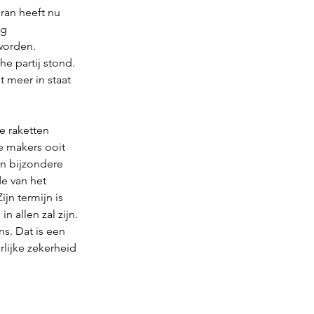
ran heeft nu 
g 
worden. 
e partij stond. 
t meer in staat 
e raketten 
e makers ooit 
n bijzondere 
e van het 
jn termijn is 
n allen zal zijn. 
s. Dat is een 
rlijke zekerheid 