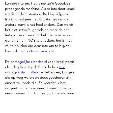
kunnen citeren. Het is net zo'n Goebbels 
propaganda machine. Als er iets door Israël 
wordt gedaan staat er altijd bij: volgens 
Israël, of volgens het IDF. Als het van de 
andere komt is het heel anders. Dan wordt 
het niet in twijfel getrokken maar als een 
feit gepresenteerd. Ik heb de moeite niet 
genomen om NOS te checken, het is niet 
vol te houden om daar iets van te blijven 
lezen als het op Israël aankomt. 
De 
onmogelijke standaard
 voor Israël wordt 
elke dag bevestigd. Er zijn helaas 
zes 
dodelijke slachtoffers
 te betreuren, burgers 
die op weg waren en doodgeschoten zijn, 
omdat ze Joods zijn. En voordat ik het 
vergeet, zijn er ook weer drones uit Jemen 
onderschept. En dat alles nadat er gisteren 
één doel trof in Eilat. Twee lichtgewonden. 
En Greta is onderweg met een diesel 
slurpende niet klimaatneutrale boot om de 