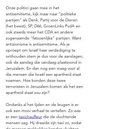
Onze politici gaan mee in het 
antisemitisme, kijk maar naar "politieke 
partijen" als Denk, Partij voor de Dieren 
(het beest), SP, D66, GroenLinks PvdA en 
ook steeds meer het CDA en andere 
zogenaamde "fatsoenlijke" partijen. Want 
antizionisme is antisemitisme. Als je 
oproept om Israël haar verdediging te 
onthouden stem je dus voor de aanslagen, 
ook de aanslag die vandaag plaatsvond in 
Jeruzalem. En dan nog een vraag voor al 
die mensen die Israël een apartheid staat 
noemen. Hoe konden deze twee 
terroristen in Jeruzalem komen als het een 
apartheid staat zou zijn? 
Ondanks al het lijden en de leugen is er 
ook een mooi verhaal te vertellen. Zo was 
er een 
taxichauffeur
 die de vluchtende 
mensen zag. Hij draaide zijn taxi zo, zodat 
de mensen makkelijker konden vluchten. 