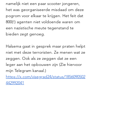
namelijk niet een paar scooter jongeren, 
het was georganiseerde misdaad om deze 
pogrom voor elkaar te krijgen. Het feit dat 
800(!) agenten niet voldoende waren om 
een nazistische meute tegenstand te 
bieden zegt genoeg. 
Halsema gaat in gesprek maar praten helpt 
niet met deze terroristen. Ze menen wat ze 
zeggen. Ook als ze zeggen dat ze een 
leger aan het opbouwen zijn (Zie hiervoor 
mijn Telegram kanaal.)
https://x.com/visegrad24/status/1856090502
442992041
Alles wordt afgezwakt, er wordt wat 
gezegd hoe erg het allemaal is. Maar als je 
kijkt naar de samenstelling van de 
gemeenteraad dan weet je al de uitkomst. 