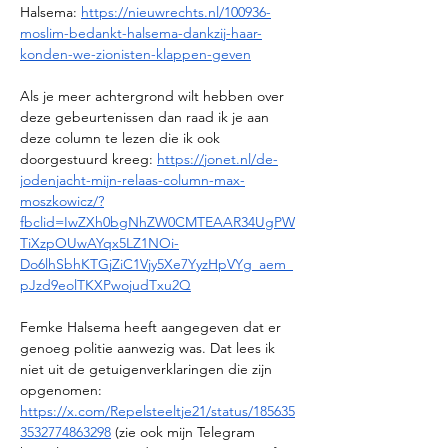
Halsema: 
https://nieuwrechts.nl/100936-
moslim-bedankt-halsema-dankzij-haar-
konden-we-zionisten-klappen-geven
Als je meer achtergrond wilt hebben over 
deze gebeurtenissen dan raad ik je aan 
deze column te lezen die ik ook 
doorgestuurd kreeg: 
https://jonet.nl/de-
jodenjacht-mijn-relaas-column-max-
moszkowicz/?
fbclid=IwZXh0bgNhZW0CMTEAAR34UgPW
TiXzpOUwAYqx5LZ1NOi-
Do6lhSbhKTGjZiC1Vjy5Xe7YyzHpVYg_aem_
pJzd9eolTKXPwojudTxu2Q
Femke Halsema heeft aangegeven dat er 
genoeg politie aanwezig was. Dat lees ik 
niet uit de getuigenverklaringen die zijn 
opgenomen: 
https://x.com/Repelsteeltje21/status/185635
3532774863298
 (zie ook mijn Telegram 