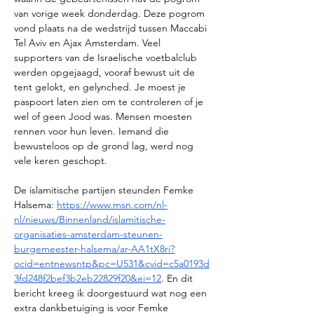
van vorige week donderdag. Deze pogrom 
vond plaats na de wedstrijd tussen Maccabi 
Tel Aviv en Ajax Amsterdam. Veel 
supporters van de Israelische voetbalclub 
werden opgejaagd, vooraf bewust uit de 
tent gelokt, en gelynched. Je moest je 
paspoort laten zien om te controleren of je 
wel of geen Jood was. Mensen moesten 
rennen voor hun leven. Iemand die 
bewusteloos op de grond lag, werd nog 
vele keren geschopt. 
De islamitische partijen steunden Femke 
Halsema: 
https://www.msn.com/nl-
nl/nieuws/Binnenland/islamitische-
organisaties-amsterdam-steunen-
burgemeester-halsema/ar-AA1tX8ri?
ocid=entnewsntp&pc=U531&cvid=c5a0193d
3fd248f2bef3b2eb22829f20&ei=12
. En dit 
bericht kreeg ik doorgestuurd wat nog een 
extra dankbetuiging is voor Femke 