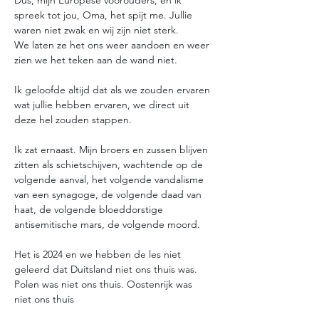
Dus, mijn Europese voorouders, en ik 
spreek tot jou, Oma, het spijt me. Jullie 
waren niet zwak en wij zijn niet sterk. 
We laten ze het ons weer aandoen en weer 
zien we het teken aan de wand niet.
Ik geloofde altijd dat als we zouden ervaren 
wat jullie hebben ervaren, we direct uit 
deze hel zouden stappen.
Ik zat ernaast. Mijn broers en zussen blijven 
zitten als schietschijven, wachtende op de 
volgende aanval, het volgende vandalisme 
van een synagoge, de volgende daad van 
haat, de volgende bloeddorstige 
antisemitische mars, de volgende moord.
Het is 2024 en we hebben de les niet 
geleerd dat Duitsland niet ons thuis was. 
Polen was niet ons thuis. Oostenrijk was 
niet ons thuis