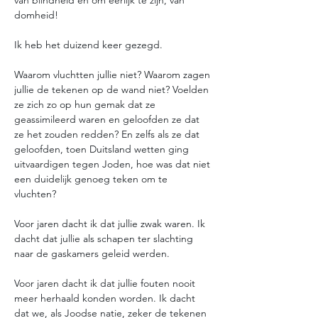
van blindheid en om eerlijk te zijn, van 
domheid! 
Ik heb het duizend keer gezegd. 
Waarom vluchtten jullie niet? Waarom zagen 
jullie de tekenen op de wand niet? Voelden 
ze zich zo op hun gemak dat ze 
geassimileerd waren en geloofden ze dat 
ze het zouden redden? En zelfs als ze dat 
geloofden, toen Duitsland wetten ging 
uitvaardigen tegen Joden, hoe was dat niet 
een duidelijk genoeg teken om te 
vluchten? 
Voor jaren dacht ik dat jullie zwak waren. Ik 
dacht dat jullie als schapen ter slachting 
naar de gaskamers geleid werden. 
Voor jaren dacht ik dat jullie fouten nooit 
meer herhaald konden worden. Ik dacht 
dat we, als Joodse natie, zeker de tekenen 