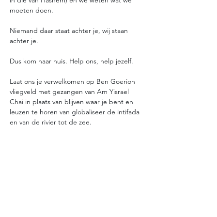
in die van Hashem) en we weten wat we 
moeten doen.
Niemand daar staat achter je, wij staan 
achter je.
Dus kom naar huis. Help ons, help jezelf.
Laat ons je verwelkomen op Ben Goerion 
vliegveld met gezangen van Am Yisrael 
Chai in plaats van blijven waar je bent en 
leuzen te horen van globaliseer de intifada 
en van de rivier tot de zee. 
Dit is ons thuis en willen dat jullie hier bij 
ons zijn. We hebben jullie nodig, hier bij 
ons. 
Als je niet voor jezelf thuis wilt komen, kom 
thuis voor ons. We houden van jullie en 
willen jullie hier in onze armen sluiten. 