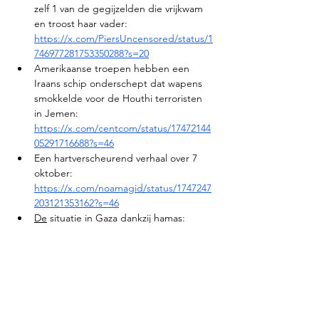
zelf 1 van de gegijzelden die vrijkwam 
en troost haar vader: 
https://x.com/PiersUncensored/status/1
746977281753350288?s=20
Amerikaanse troepen hebben een 
Iraans schip onderschept dat wapens 
smokkelde voor de Houthi terroristen 
in Jemen: 
https://x.com/centcom/status/17472144
05291716688?s=46
Een hartverscheurend verhaal over 7 
oktober: 
https://x.com/noamagid/status/1747247
203121353162?s=46
De
 situatie in Gaza dankzij hamas: 
https://x.com/skjask/status/17472881896
58681777?s=46
De Palestijnse autoriteit betaalt families 
van terroristen die zijn omgekomen 
inclusief die van 7 oktober: 
https://t.me/beholdisraelchannel/26396