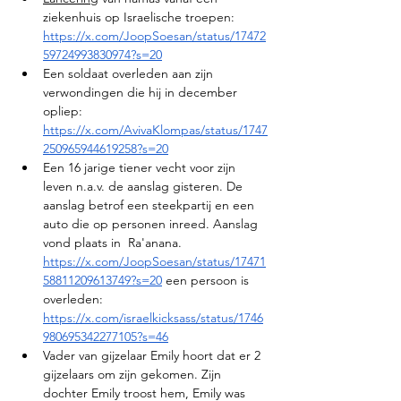
ziekenhuis op Israelische troepen: 
https://x.com/JoopSoesan/status/17472
59724993830974?s=20
Een soldaat overleden aan zijn 
verwondingen die hij in december 
opliep: 
https://x.com/AvivaKlompas/status/1747
250965944619258?s=20
Een 16 jarige tiener vecht voor zijn 
leven n.a.v. de aanslag gisteren. De 
aanslag betrof een steekpartij en een 
auto die op personen inreed. Aanslag 
vond plaats in  Ra'anana.  
https://x.com/JoopSoesan/status/17471
58811209613749?s=20
 een persoon is 
overleden: 
https://x.com/israelkicksass/status/1746
980695342277105?s=46
Vader van gijzelaar Emily hoort dat er 2 
gijzelaars om zijn gekomen. Zijn 
dochter Emily troost hem, Emily was 