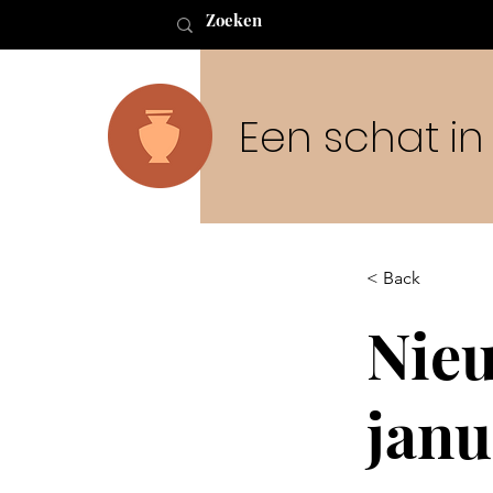
Een schat i
< Back
Nieu
janu