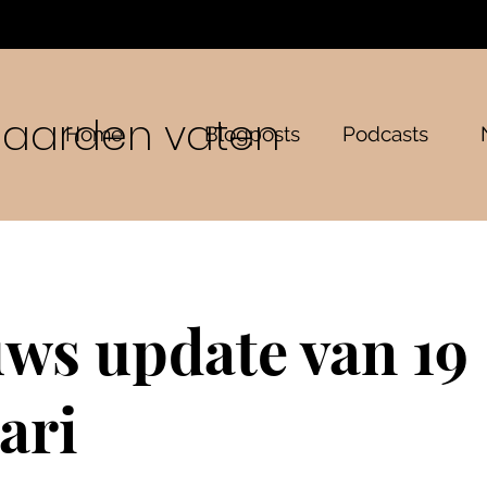
n aarden vaten
Home
Blogposts
Podcasts
ws update van 19
ari