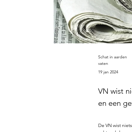
Schat in aarden
vaten
19 jan 2024
VN wist n
en een get
De VN wist niets