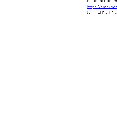
echter al docum
https://t.me/be
kolonel Elad Sh