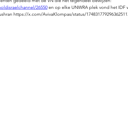
enten gedeeld met de VN die het tegendeel bewijzen: 
holdisraelchannel/26550
 en op elke UNWRA plek vond het IDF 
ushran 
https://x.com/AvivaKlompas/status/17483177929636251