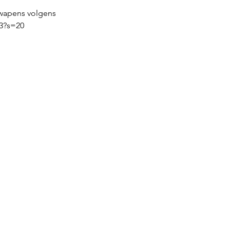
wapens volgens 
13?s=20