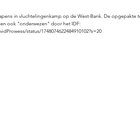
wapens in vluchtelingenkamp op de West-Bank. De opgepakte ter
en ook "onderwezen" door het IDF: 
ividProwess/status/1748074622484910102?s=20