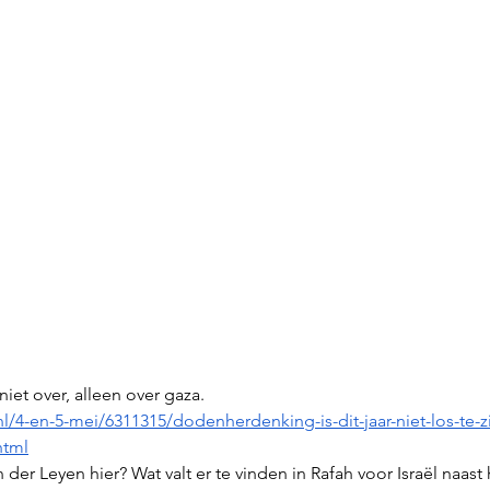
niet over, alleen over gaza.
nl/4-en-5-mei/6311315/dodenherdenking-is-dit-jaar-niet-los-te-z
html
der Leyen hier? Wat valt er te vinden in Rafah voor Israël naas