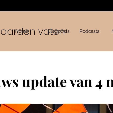
n aarden vaten
Home
Blogposts
Podcasts
ws update van 4 