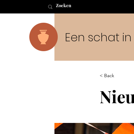
Een schat i
< Back
Nieu