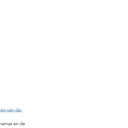
ien-van-de-
t hamas en de 