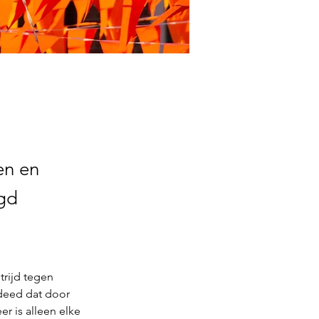
en en
igd
trijd tegen 
 deed dat door 
r is alleen elke 