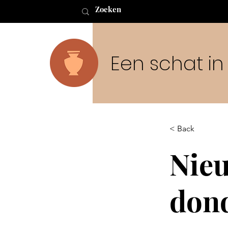
Een schat i
< Back
Nieu
dond