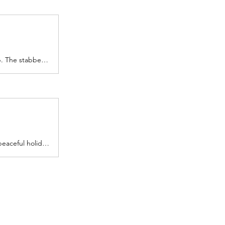
Documentation of the stabbing attack inside the Aroma coffee shop. The stabber is a 22 years old Muslim from Rahat in the Negev.
Crazy reality! But together we shall win! Ramadan is anything but a peaceful holiday that’s for sure!