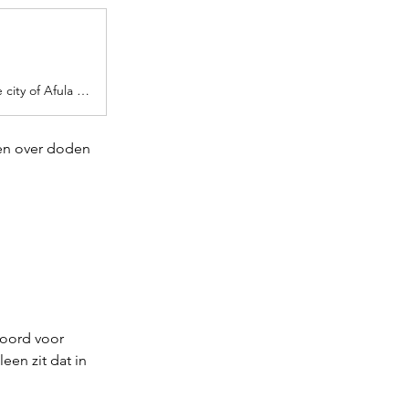
Reports of another a possible terror incident at a supermarket in the city of Afula in the Jezreel valley
en over doden 
woord voor 
en zit dat in 