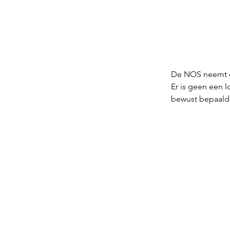
De NOS neemt dus
Er is geen een 
bewust bepaalde