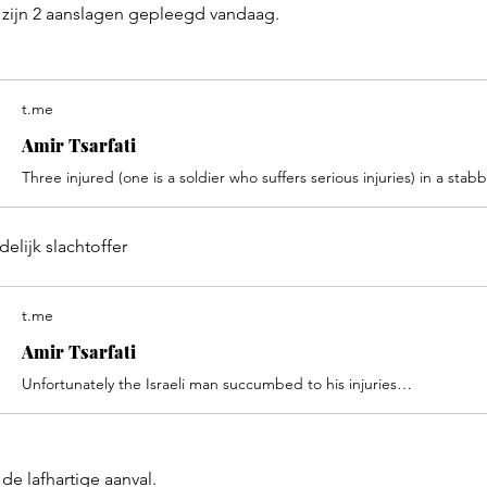
r zijn 2 aanslagen gepleegd vandaag. 
t.me
Amir Tsarfati
delijk slachtoffer
t.me
Amir Tsarfati
Unfortunately the Israeli man succumbed to his injuries…
de lafhartige aanval.