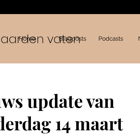
n aarden vaten
Home
Blogposts
Podcasts
ws update van
erdag 14 maart