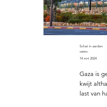
Schat in aarden
vaten.
14 mrt 2024
Gaza is g
kwijt alt
last van h