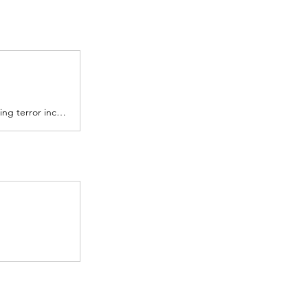
Three injured (one is a soldier who suffers serious injuries) in a stabbing terror incident at Aroma Cafe near Beit Kama north of Beer Sheba. The terrorist was eliminated.