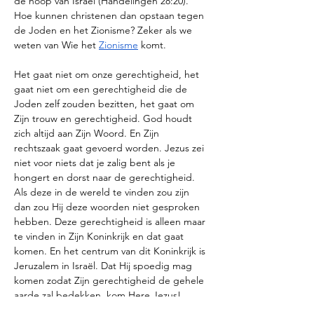
de hoop van Israël (Handelingen 28:20). 
Hoe kunnen christenen dan opstaan tegen 
de Joden en het Zionisme? Zeker als we 
weten van Wie het 
Zionisme
 komt. 
Het gaat niet om onze gerechtigheid, het 
gaat niet om een gerechtigheid die de 
Joden zelf zouden bezitten, het gaat om 
Zijn trouw en gerechtigheid. God houdt 
zich altijd aan Zijn Woord. En Zijn 
rechtszaak gaat gevoerd worden. Jezus zei 
niet voor niets dat je zalig bent als je 
hongert en dorst naar de gerechtigheid. 
Als deze in de wereld te vinden zou zijn 
dan zou Hij deze woorden niet gesproken 
hebben. Deze gerechtigheid is alleen maar 
te vinden in Zijn Koninkrijk en dat gaat 
komen. En het centrum van dit Koninkrijk is 
Jeruzalem in Israël. Dat Hij spoedig mag 
komen zodat Zijn gerechtigheid de gehele 
aarde zal bedekken, kom Here Jezus!