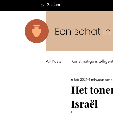
Een schat i
All Posts
Kunstmatige intelligent
6 feb 2024
4 minuten om t
Buitenaards leven en de Schep
Het tone
Israël