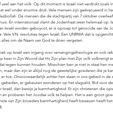
f veel aan het volk. Op dit moment is Israël niet verdrukt zoals in
at wel onder enorme druk. Vele mensen zijn geëvacueerd in h
ezbollah. De mensen die de slachtpartij van 7 oktober overle
huis. En internationaal vlamt de Jodenhaat weer helemaal op. Is
n Israël worden geboycot, er is oproep tot genocide van de Jo
les. Vele V.N. resoluties tegen Israël. Een UNRWA dat is opgeri
Dat alles om de Naam van God te doen vergeten.
itiek op Israël een ingang voor vervangingstheologie en ook re
op keer in Zijn Woord dat Hij Zijn plan met Zijn volk volbrengt 
dat tegen kunnen houden. Misschien ben je niet in staat hen met
 maar dan zijn er altijd nog de geestelijke goederen die je ka
 er toe. Onvoorwaardelijk achter hen staan in ons gebed in de st
 gebeden, er gebeuren wonderen op het slagveld. Bid voor de gi
Israël, dan bewijs je barmhartigheid. Er zijn christenen die ops
 en proberen het Joodse volk te helpen. Het is een groot go
inste van Zijn broeders barmhartigheid heeft bewezen heeft he
.  