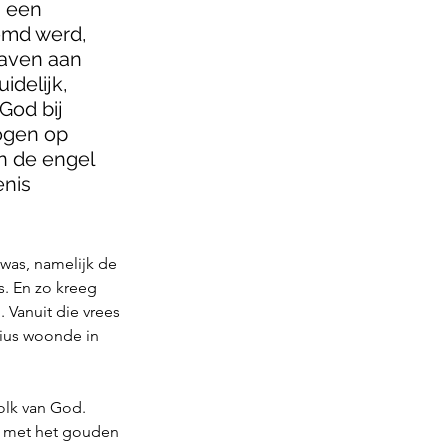
 een 
emd werd, 
gaven aan 
idelijk, 
God bij 
ogen op 
n de engel 
nis 
was, namelijk de 
. En zo kreeg 
 Vanuit die vrees 
lius woonde in 
lk van God. 
e met het gouden 