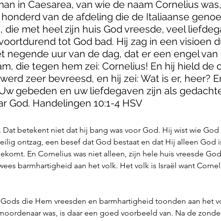
man in Caesarea, van wie de naam Cornelius was,
honderd van de afdeling die de Italiaanse geno
die met heel zijn huis God vreesde, veel liefde
voortdurend tot God bad. Hij zag in een visioen du
 negende uur van de dag, dat er een engel van 
 die tegen hem zei: Cornelius! En hij hield de 
werd zeer bevreesd, en hij zei: Wat is er, heer? E
 Uw gebeden en uw liefdegaven zijn als gedachte
r God. Handelingen 10:1-4 HSV
Dat betekent niet dat hij bang was voor God. Hij wist wie God 
ilig ontzag, een besef dat God bestaat en dat Hij alleen God is
omt. En Cornelius was niet alleen, zijn hele huis vreesde God.
ees barmhartigheid aan het volk. Het volk is Israël want Corne
Gods die Hem vreesden en barmhartigheid toonden aan het vo
 moordenaar was, is daar een goed voorbeeld van. Na de zond