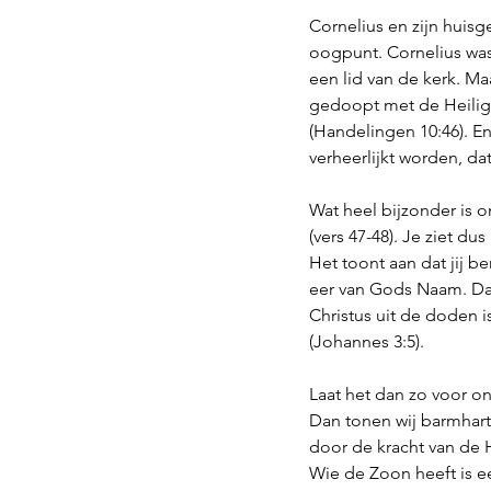
Cornelius en zijn huisg
oogpunt. Cornelius was 
een lid van de kerk. M
gedoopt met de Heilige
(Handelingen 10:46). En
verheerlijkt worden, da
Wat heel bijzonder is o
(vers 47-48). Je ziet d
Het toont aan dat jij ber
eer van Gods Naam. Dat
Christus uit de doden 
(Johannes 3:5). 
Laat het dan zo voor on
Dan tonen wij barmharti
door de kracht van de H
Wie de Zoon heeft is e