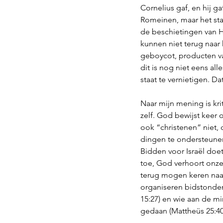
Cornelius gaf, en hij ga
Romeinen, maar het sta
de beschietingen van H
kunnen niet terug naar 
geboycot, producten va
dit is nog niet eens al
staat te vernietigen. 
Naar mijn mening is kr
zelf. God bewijst keer 
ook “christenen” niet, 
dingen te ondersteunen,
Bidden voor Israël doet
toe, God verhoort onze
terug mogen keren naar 
organiseren bidstonden
15:27) en wie aan de m
gedaan (Mattheüs 25:40)