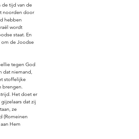
 de tijd van de 
et noorden door 
efd hebben 
raël wordt 
odse staat. En 
cht om de Joodse 
bellie tegen God 
en dat niemand, 
 stoffelijke 
n brengen. 
rijd. Het doet er 
jzelaars dat zij 
taan, ze 
ed (Romeinen 
t aan Hem 