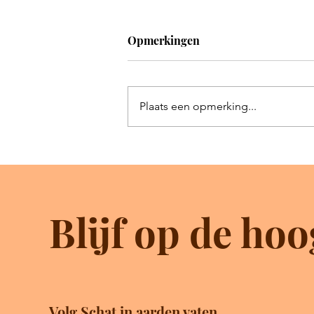
Opmerkingen
Plaats een opmerking...
Wat heb je gedaan aan de
minste van Mijn broeders?
Blijf op de hoo
Volg Schat in aarden vaten