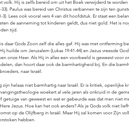
t volk. Hij is zelfs bereid om uit het Boek verwijderd te worden 
33). Paulus was bereid van Christus verbannen te zijn ten gunste
). Lees ook vooral vers 4 van dit hoofdstuk. Er staat een belangr
lieten de aanneming tot kinderen geldt, dus niet gold. Het is no
eden tijd.
is daar Gods Zoon zelf die alles gaf. Hij was met ontferming 
 Hij huilde om Jeruzalem (Lukas 19:41-44) en Jezus vreesde God, 
oven onze Heer. Als Hij in alles een voorbeeld is geweest voor on
elen, dan hoort daar ook de barmhartigheid bij. En die barmha
 broeders, naar Israël. 
ijn helaas niet barmhartig naar Israël. Er is kritiek, openlijke kri
rvangingstheologie woekert al vele jaren als onkruid in de gem
elf getuige van geweest en wat er gebeurde was dat men niet me
re Jezus. Hoe kan het ook anders? Als je Gods volk niet liefhe
omst op de Olijfberg in Israël. Maar Hij zal komen voor Zijn volk
orstoken hebben. 