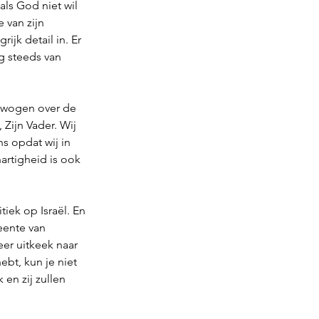
als God niet wil 
 van zijn 
ijk detail in. Er 
g steeds van 
bewogen over de 
Zijn Vader. Wij 
s opdat wij in 
rtigheid is ook 
tiek op Israël. En 
eente van 
er uitkeek naar 
bt, kun je niet 
 en zij zullen 