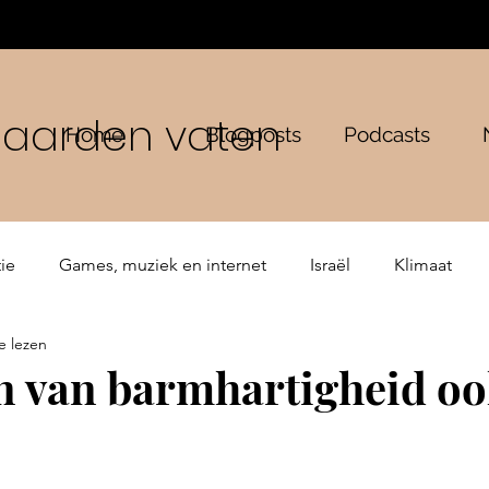
n aarden vaten
Home
Blogposts
Podcasts
ie
Games, muziek en internet
Israël
Klimaat
e lezen
ping
Bijbelse verhalen
De Gemeente
n van barmhartigheid oo