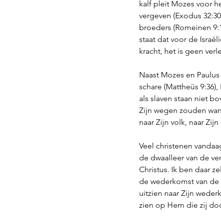
kalf pleit Mozes voor he
vergeven (Exodus 32:30-
broeders (Romeinen 9:1-3
staat dat voor de Israë
kracht, het is geen verl
Naast Mozes en Paulus 
schare (Mattheüs 9:36),
als slaven staan niet b
Zijn wegen zouden wand
naar Zijn volk, naar Zijn
Veel christenen vandaag z
de dwaalleer van de ve
Christus. Ik ben daar z
de wederkomst van de He
uitzien naar Zijn wederk
zien op Hem die zij do