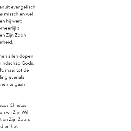
anuit evangelisch 
as misschien wel 
en hij werd 
heerlijkt 
 en Zijn Zoon 
rheid.  
 hen allen dopen 
t kindschap Gods. 
ft, maar tot de 
ing evenals 
nnen te gaan 
zus Christus. 
n wij Zijn Wil 
t en Zijn Zoon. 
d en het 