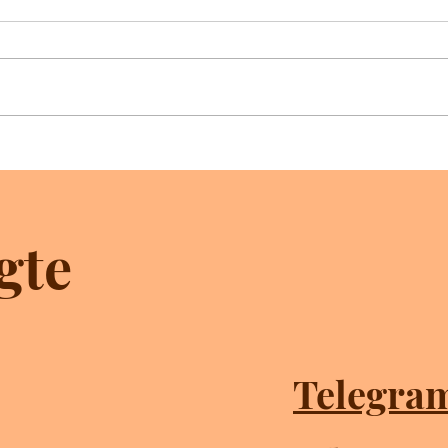
Het bloed van Jezus de
Hij 
Christus
onsc
gte
Telegra