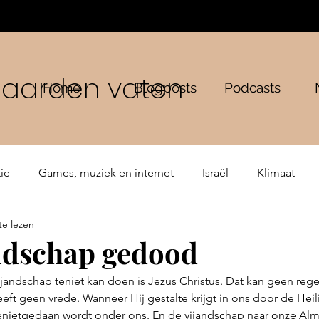
n aarden vaten
Home
Blogposts
Podcasts
ie
Games, muziek en internet
Israël
Klimaat
te lezen
ping
Bijbelse verhalen
De Gemeente
andschap gedood
jandschap teniet kan doen is Jezus Christus. Dat kan geen rege
ft geen vrede. Wanneer Hij gestalte krijgt in ons door de Heil
tenietgedaan wordt onder ons. En de vijandschap naar onze Al