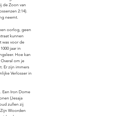
ij de Zoon van 
ossenzen 2:14). 
ang neemt.
geen oorlog, geen 
straat kunnen 
et was voor de 
1000 jaar in 
ngsleer. Hoe kan 
 Overal om je 
. Er zijn immers 
ijke Verlosser in 
n. Een Iron Dome 
onen (Jesaja 
ud zullen zij 
 Zijn Woorden 