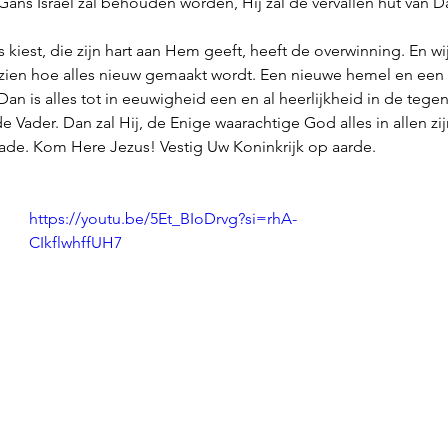
ans Israël zal behouden worden, Hij zal de vervallen hut van 
kiest, die zijn hart aan Hem geeft, heeft de overwinning. En wij,
 zien hoe alles nieuw gemaakt wordt. Een nieuwe hemel en een 
an is alles tot in eeuwigheid een en al heerlijkheid in de teg
ader. Dan zal Hij, de Enige waarachtige God alles in allen zijn.
ade. Kom Here Jezus! Vestig Uw Koninkrijk op aarde. 
https://youtu.be/5Et_BIoDrvg?si=rhA-
CIkflwhffUH7