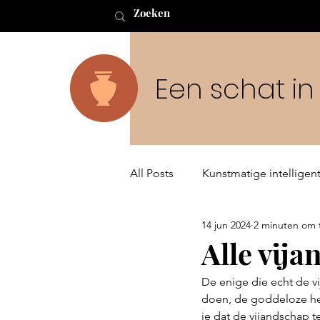
Een schat i
All Posts
Kunstmatige intelligent
14 jun 2024
2 minuten om 
Buitenaards leven en de Schep
Alle vij
De enige die echt de vi
doen, de goddeloze hee
je dat de vijandschap 