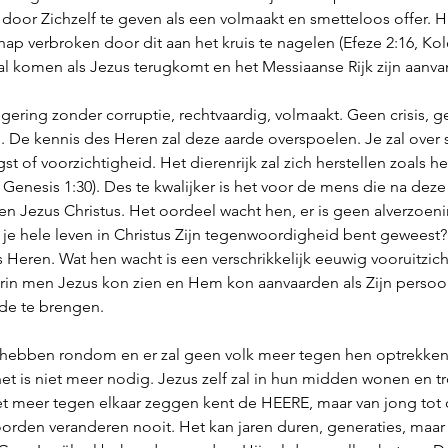
 door Zichzelf te geven als een volmaakt en smetteloos offer. H
hap verbroken door dit aan het kruis te nagelen (Efeze 2:16, Kol
al komen als Jezus terugkomt en het Messiaanse Rijk zijn aanv
egering zonder corruptie, rechtvaardig, volmaakt. Geen crisis, 
. De kennis des Heren zal deze aarde overspoelen. Je zal over 
t of voorzichtigheid. Het dierenrijk zal zich herstellen zoals h
 Genesis 1:30). Des te kwalijker is het voor de mens die na deze 
n Jezus Christus. Het oordeel wacht hen, er is geen alverzoeni
je je hele leven in Christus Zijn tegenwoordigheid bent geweest?
Heren. Wat hen wacht is een verschrikkelijk eeuwig vooruitzicht
rin men Jezus kon zien en Hem kon aanvaarden als Zijn persoonl
de te brengen. 
rust hebben rondom en er zal geen volk meer tegen hen optrekke
het is niet meer nodig. Jezus zelf zal in hun midden wonen en tr
 niet meer tegen elkaar zeggen kent de HEERE, maar van jong tot o
den veranderen nooit. Het kan jaren duren, generaties, maar