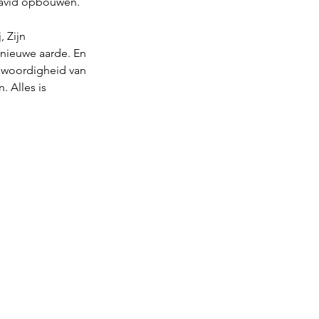
David opbouwen. 
 Zijn 
nieuwe aarde. En 
enwoordigheid van 
 Alles is 