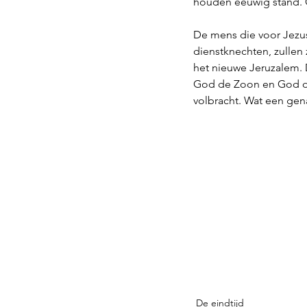
houden eeuwig stand. G
De mens die voor Jezus 
dienstknechten, zullen
het nieuwe Jeruzalem. D
God de Zoon en God de V
volbracht. Wat een gen
De eindtijd