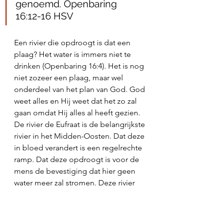
genoemd. Openbaring 
16:12‭-‬16 HSV
Een rivier die opdroogt is dat een 
plaag? Het water is immers niet te 
drinken (Openbaring 16:4). Het is nog 
niet zozeer een plaag, maar wel 
onderdeel van het plan van God. God 
weet alles en Hij weet dat het zo zal 
gaan omdat Hij alles al heeft gezien. 
De rivier de Eufraat is de belangrijkste 
rivier in het Midden-Oosten. Dat deze 
in bloed verandert is een regelrechte 
ramp. Dat deze opdroogt is voor de 
mens de bevestiging dat hier geen 
water meer zal stromen. Deze rivier 
heeft een lengte van 2735 kilometer. 
De rivier begint in het Armeense 
Hoogland en stroomt via Syrië naar 