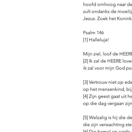
hoofd omhoog naar de K
zult ondanks de moeilij
Jezus. Zoek het Konink
Psalm 146
[1] Halleluja!
Mijn ziel, loof de HEER
[2] Ik zal de HEERE love
ik zal voor mijn God p
[3] Vertrouw niet op ed
op het mensenkind, bij 
[4] Zijn geest gaat uit 
op die dag vergaan zij
[5] Welzalig is hij die 
die zijn verwachting st
[6] Die hemel en aarde