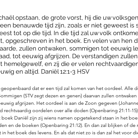
Michaël opstaan, de grote vorst, hij die uw volksge
l een benauwde tijd zijn, zoals er niet geweest is 
est tot op die tijd. In die tijd zal uw volk ontkome
 opgeschreven in het boek. En velen van hen di
 aarde, zullen ontwaken, sommigen tot eeuwig le
ad, tot eeuwig afgrijzen. De verstandigen zullen 
t hemelgewelf, en zij die er velen rechtvaardigen
uwig en altijd. Daniël 12:1-3 HSV 
 geopenbaard dat er een tijd zal komen van het oordeel. Alle d
 Sommigen (STV zegt dezen en genen) daarvan zullen ontwaken 
eeuwig afgrijzen. Het oordeel is aan de Zoon gegeven (Johannes 
ijd rechtvaardig oordelen over alle doden (Openbaring 21:11-1
t boek Daniël zijn zij wiens namen opgetekend staan in het boek
n en de boeken (Openbaring 21:12). En dan zal blijken of de
n het boek des levens. En als dat niet zo is dan zal het voor d