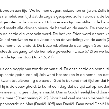
ebonden aan tijd. We kennen dagen, seizoenen en jaren. Zelfs in
 is namelijk een tijd dat de zegels geopend zullen worden, de b
itgegoten zullen worden. Ook is er een tijd van stilte in de hem
God maakt alle dingen nieuw, de hemel en de aarde. De zondeval
p de aarde die vervloekt werd. De hof van Eden werd onbereikb
e hof verdween na de vloed en na de verdeling van de aarde (G
de hemel veranderd. De boze rebelleerde daar tegen God (Ezech
og steeds toegang tot de hemelse gewesten (Efeze 6:12) en we lez
 de tijd van Job (Job 1:6, 2:1). 
us een begrip van zonde en van tijd. En deze aarde en hemel zi
op aarde gebeurde bij Job werd besproken in de hemel en dat w
wam tot uitvoering op aarde. God is bekend met tijd omdat Hij
Hij is de eeuwigheid. Er komt een dag dat de tijd zal ophouden
en meer zijn, geen dag en nacht. Dan is Gods heerlijkheid daar
ie meer (Openbaring 21:23). Voor heel veel mensen bepaalt de
enbaarde de Man (Daniël 10:5) aan Daniël. Daar werd Daniël 