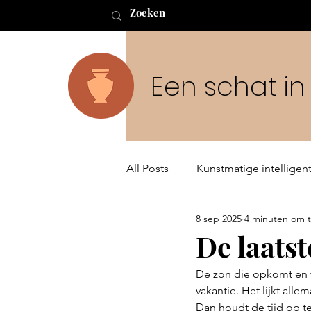
Een schat i
All Posts
Kunstmatige intelligent
8 sep 2025
4 minuten om t
Buitenaards leven en de Schep
De laatst
De zon die opkomt en w
vakantie. Het lijkt alle
Dan houdt de tijd op te