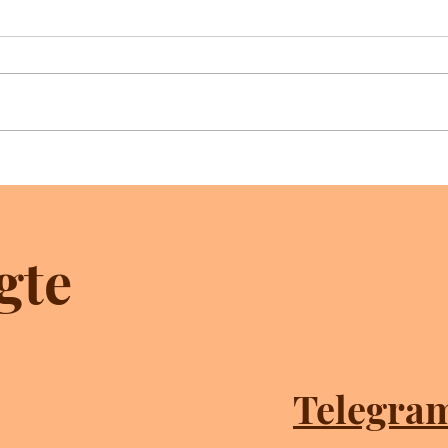
Het evangelie van het oordeel
Kwel
rech
gte
Telegra