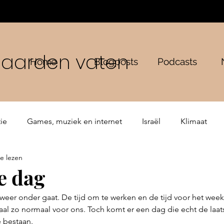
n aarden vaten
Home
Blogposts
Podcasts
ie
Games, muziek en internet
Israël
Klimaat
e lezen
ping
Bijbelse verhalen
De Gemeente
e dag
eer onder gaat. De tijd om te werken en de tijd voor het wee
maal zo normaal voor ons. Toch komt er een dag die echt de laatst
 bestaan. 