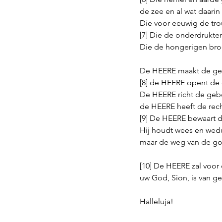
de zee en al wat daarin 
Die voor eeuwig de tro
[7] Die de onderdrukten
Die de hongerigen bro
De HEERE maakt de ge
[8] de HEERE opent de
De HEERE richt de ge
de HEERE heeft de rech
[9] De HEERE bewaart 
Hij houdt wees en wed
maar de weg van de go
[10] De HEERE zal voor
uw God, Sion, is van ge
Halleluja!