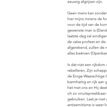
eeuwig afgrijzen zijn. 
Geen mens kan zonder h
hier mijns inziens de f
voor de tijd van de kom
gewenste man is (Daniël
laatste dag zal eindige
de valse profeet en de 
afgerekend, zullen de r
alles beërven (Openbari
Is dat niet een rijkdom
rebelleren, Zijn scheppi
de Enige Waarachtige Go
barmhartig en rijk aan 
het met ons en Hij deel
oh zo onuitspreekbaar m
gebruiken. Laat je niet 
antisemitisme is weer 