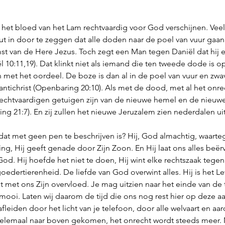
et bloed van het Lam rechtvaardig voor God verschijnen. Veel
out in door te zeggen dat alle doden naar de poel van vuur gaan
st van de Here Jezus. Toch zegt een Man tegen Daniël dat hij e
 10:11,19). Dat klinkt niet als iemand die ten tweede dode is 
n met het oordeel. De boze is dan al in de poel van vuur en zw
antichrist (Openbaring 20:10). Als met de dood, met al het onrec
echtvaardigen getuigen zijn van de nieuwe hemel en de nieuwe a
ng 21:7). En zij zullen het nieuwe Jeruzalem zien nederdalen ui
 dat met geen pen te beschrijven is? Hij, God almachtig, waarteg
ng, Hij geeft genade door Zijn Zoon. En Hij laat ons alles beërve
d. Hij hoefde het niet te doen, Hij wint elke rechtszaak tegen 
goedertierenheid. De liefde van God overwint alles. Hij is het Le
t met ons Zijn overvloed. Je mag uitzien naar het einde van de t
ooi. Laten wij daarom de tijd die ons nog rest hier op deze aa
afleiden door het licht van je telefoon, door alle welvaart en aa
helemaal naar boven gekomen, het onrecht wordt steeds meer. M