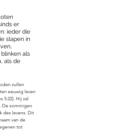
noten 
sinds er 
n: ieder die 
e slapen in 
ven, 
blinken als 
, als de 
oden zullen 
ten eeuwig leven 
5:22). Hij zal 
5). De sommigen 
 des levens. Dit 
 naam van de 
iegenen tot 