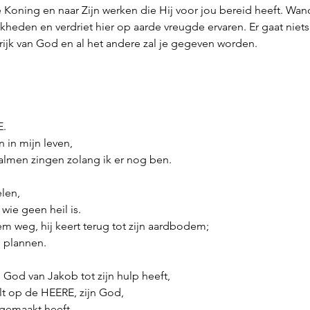
oning en naar Zijn werken die Hij voor jou bereid heeft. Wand
kheden en verdriet hier op aarde vreugde ervaren. Er gaat niet
rijk van God en al het andere zal je gegeven worden. 
E.
n in mijn leven,
salmen zingen zolang ik er nog ben.
elen,
wie geen heil is.
hem weg, hij keert terug tot zijn aardbodem;
n plannen.
de God van Jakob tot zijn hulp heeft,
elt op de HEERE, zijn God,
 gemaakt heeft,