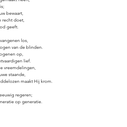
is;
uw bewaart,
 recht doet,
od geeft.
vangenen los,
 ogen van de blinden.
bogenen op,
tvaardigen lief.
de vreemdelingen,
uwe staande,
ddelozen maakt Hij krom.
 eeuwig regeren;
neratie op generatie.