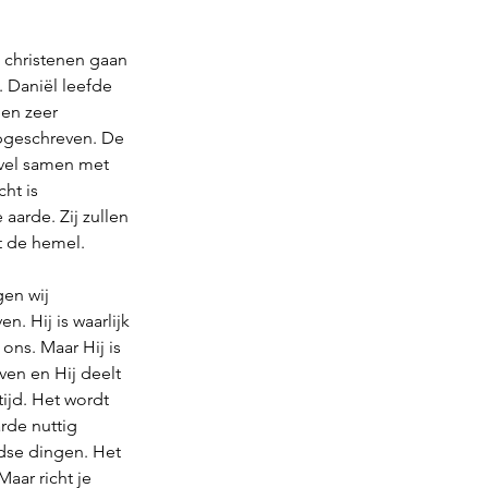
 christenen gaan 
. Daniël leefde 
en zeer 
opgeschreven. De 
avel samen met 
ht is 
arde. Zij zullen 
t de hemel. 
en wij 
n. Hij is waarlijk 
ons. Maar Hij is 
ven en Hij deelt 
ijd. Het wordt 
rde nuttig 
rdse dingen. Het 
aar richt je 