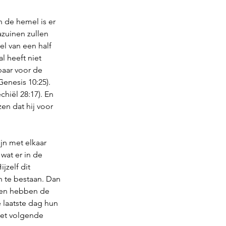
 de hemel is er 
azuinen zullen 
el van een half 
 heeft niet 
aar voor de 
enesis 10:25). 
iël 28:17). En 
en dat hij voor 
jn met elkaar 
at er in de 
zelf dit 
 te bestaan. Dan 
 en hebben de 
 laatste dag hun 
het volgende 