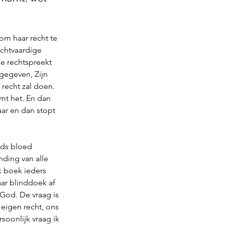
om haar recht te 
echtvaardige 
ie rechtspreekt 
gegeven, Zijn 
recht zal doen. 
mt het. En dan 
ar en dan stopt 
ods bloed 
nding van alle 
k boek ieders 
aar blinddoek af 
God. De vraag is 
 eigen recht, ons 
soonlijk vraag ik 