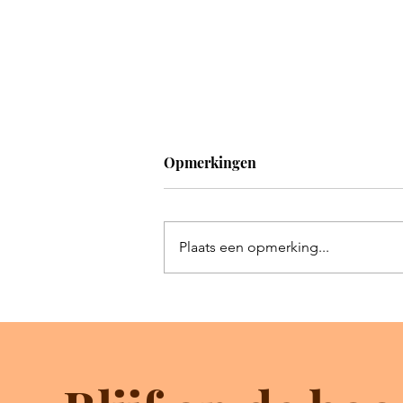
Opmerkingen
Plaats een opmerking...
Antisemitisme komt voor de
val.