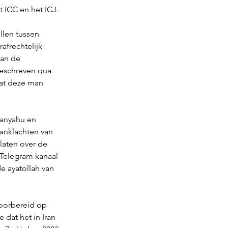
 ICC en het ICJ. 
llen tussen 
afrechtelijk 
an de 
eschreven qua 
 dat deze man 
tanyahu en 
anklachten van 
tlaten over de 
 Telegram kanaal 
e ayatollah van 
voorbereid op 
je dat het in Iran 