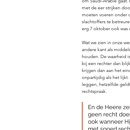
om Saudi-Arabië gaat. E
met de eer strijken doo
moeten voeren onder de
slachtoffers te betreur
erg 7 oktober ook was 
Wat we zien in onze we
andere kant als middel
houden. De waarheid is 
bij een rechter dan bl
krijgen dan aan het eind
onpartijdig als het lijkt
leggen, hetzelfde geld
rechtspraak. 
En de Heere zei
geen recht doen
ook wanneer Hij
met spoed recht