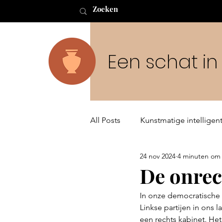
Een schat i
All Posts
Kunstmatige intelligent
24 nov 2024
4 minuten om 
Buitenaards leven en de Schep
De onrec
In onze democratische 
Linkse partijen in ons
een rechts kabinet. Het 