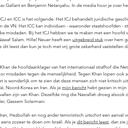
av Gallant en Benjamin Netanyahu. In de media hoor je over het
 ICJ en ICC is het volgende: Het ICJ behandelt juridische geschi
n de VN. Het ICC kan individuen - waaronder staatshoofden - str
eke misdaden. Bij het ICJ hebben we te maken met een hoofd v
awaf Salam. Hillel Neuer heeft een 
uitgebreid stuk
 over hem g
 je dit leest dan kun je toch met vrij grote zekerheid vaststellen
m Khan de hoofdaanklager van het internationaal strafhof die Ne
voor misdaden tegen de menselijkheid. Tegen Khan lopen ook a
t is wonderlijk om te zien dat deze mensen zich niet kritisch ui
ië, Noord-Korea en Iran. Als je 
mijn bericht
 hebt gezien in mijn
vallen zijn van Khan. Dezelfde ring die Nasrallah droeg alsook d
eider, Qassem Soleimani. 
ran, Hezbollah en nog ander terroristisch uitschot een aanval 
et eens zozeer te doen om Israël. Als je 
dit bericht leest
, dan zie 