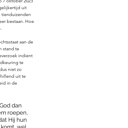
p 7 oktober 2023 
ijkertijd uit 
u tienduizenden 
meer bestaan. Hoe 
. 
chtsstaat aan de 
 stand te 
everzoek indient 
dkeuring te 
dus niet zo 
hillend uit te 
id in de 
 God dan 
em roepen, 
at Hij hun 
 komt, wel 