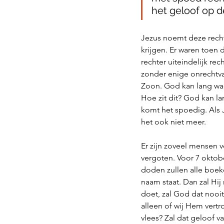
het geloof op d
Jezus noemt deze recht
krijgen. Er waren toen 
rechter uiteindelijk rec
zonder enige onrechtva
Zoon. God kan lang wach
Hoe zit dit? God kan l
komt het spoedig. Als J
het ook niet meer. 
Er zijn zoveel mensen 
vergoten. Voor 7 oktobe
doden zullen alle boek
naam staat. Dan zal Hij
doet, zal God dat nooit
alleen of wij Hem vertr
vlees? Zal dat geloof v