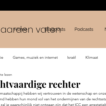
n aarden vaten
Home
Blogposts
Podcasts
ie
Games, muziek en internet
Israël
Klimaat
te lezen
ping
Bijbelse verhalen
De Gemeente
htvaardige rechter
maatschappij hebben wij vertrouwen in de wetenschap en onze 
 land hebben hun mond vol van het ondermijnen van de rechtssta
zal je waarschijnlijk niet ontgaan zijn dat het ICC een arrestatie