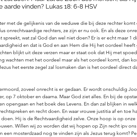
e aarde vinden? Lukas 18: 6-8 HSV
er met de gelijkenis van de weduwe die bij deze rechter komt 
dus onrechtvaardige rechters, ze zijn er nu ook. En als deze onr
ht spreekt, wat zal God dan wel niet doen? Er is er echt maar 1 d
ardigheid en dat is God en aan Hem die Hij het oordeel heeft 
ten blijkt uit deze verzen maar er staat ook dat Hij met spoed 
ang wachten met het oordeel maar als het oordeel komt, dan ko
ezus het eerste zegel zal losmaken dan is het oordeel direct da
vermoord, zoveel onrecht is er gedaan. Er wordt onschuldig Jo
r, op 7 oktober en daarna. Maar God ziet alles. En bij de opsta
en opengaan en het boek des Levens. En dan zal blijken in wel
 rechtspreken en recht doen. En waar vrouwe justitia af en toe h
 doen. Hij is de Rechtvaardigheid zelve. Onze hoop is op onze 
ouwen. Willen wij zo worden dat wij hopen op Zijn recht ipv ons
an een mosterdzaad nog te vinden zijn als Jezus terug komt? Per