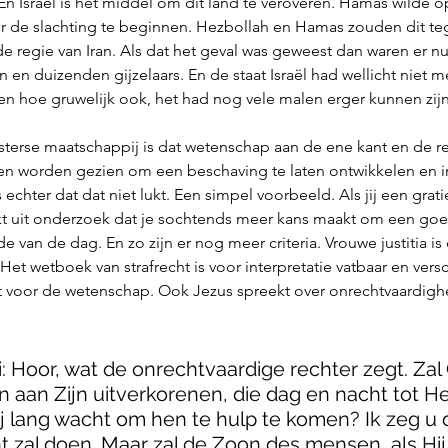
n Israël is het middel om dit land te veroveren. Hamas wilde o
r de slachting te beginnen. Hezbollah en Hamas zouden dit tegel
 regie van Iran. Als dat het geval was geweest dan waren er n
en en duizenden gijzelaars. En de staat Israël had wellicht niet 
en hoe gruwelijk ook, het had nog vele malen erger kunnen zijn
sterse maatschappij is dat wetenschap aan de ene kant en de re
en worden gezien om een beschaving te laten ontwikkelen en in
echter dat dat niet lukt. Een simpel voorbeeld. Als jij een grati
ijkt uit onderzoek dat je sochtends meer kans maakt om een goe
e van de dag. En zo zijn er nog meer criteria. Vrouwe justitia is 
. Het wetboek van strafrecht is voor interpretatie vatbaar en versc
t voor de wetenschap. Ook Jezus spreekt over onrechtvaardighe
: Hoor, wat de onrechtvaardige rechter zegt. Zal
 aan Zijn uitverkorenen, die dag en nacht tot H
 lang wacht om hen te hulp te komen? Ik zeg u d
 zal doen. Maar zal de Zoon des mensen, als Hij