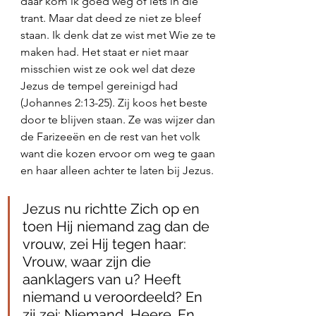
daar kom ik goed weg of iets in die 
trant. Maar dat deed ze niet ze bleef 
staan. Ik denk dat ze wist met Wie ze te 
maken had. Het staat er niet maar 
misschien wist ze ook wel dat deze 
Jezus de tempel gereinigd had 
(Johannes 2:13-25). Zij koos het beste 
door te blijven staan. Ze was wijzer dan 
de Farizeeën en de rest van het volk 
want die kozen ervoor om weg te gaan 
en haar alleen achter te laten bij Jezus. 
Jezus nu richtte Zich op en 
toen Hij niemand zag dan de 
vrouw, zei Hij tegen haar: 
Vrouw, waar zijn die 
aanklagers van u? Heeft 
niemand u veroordeeld? En 
zij zei: Niemand, Heere. En 