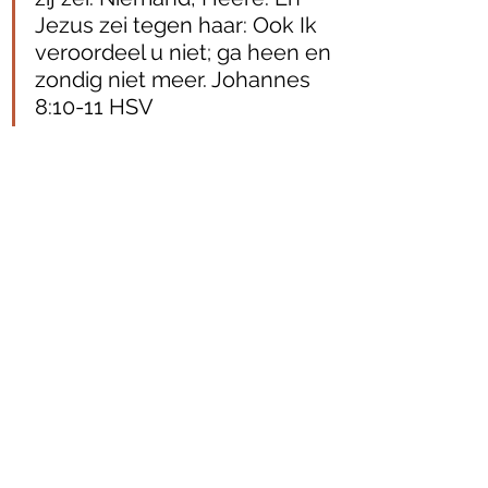
Jezus zei tegen haar: Ook Ik 
veroordeel u niet; ga heen en 
zondig niet meer. Johannes 
8:10‭-‬11 HSV
Dat waren ze, aanklagers. Liefdeloos in 
heel hun wezen. Uit op haar dood en 
ondergang. De duivel is net zo en 
daarom zegt Jezus ook dat ze de 
duivel tot vader hebben (Johannes 
8:44). Maar Jezus wil dat wij leven. Hij 
wil niet dat jij en ik verloren gaan 
daarom gaf Hij alles op voor jou en 
mij. En Hij veroordeelde de vrouw niet, 
barmhartigheid bewees Hij. Maar Hij 
vermaande ook, ga heen en zondig 
niet meer. Ze kreeg vergeving van haar 
zonden. Jezus wil niet dat wij zondigen 