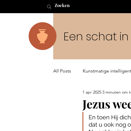
Een schat i
All Posts
Kunstmatige intelligent
1 apr 2025
3 minuten om t
Buitenaards leven en de Schep
Jezus we
En toen Hij dich
dat u ook nog 