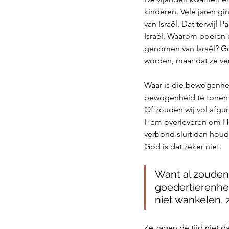
kinderen. Vele jaren gi
van Israël. Dat terwijl
Israël. Waarom boeien 
genomen van Israël? Go
worden, maar dat ze ver
Waar is die bewogenhei
bewogenheid te tonen d
Of zouden wij vol afgun
Hem overleveren om Hem
verbond sluit dan houdt
God is dat zeker niet. 
Want al zouden
goedertierenhei
niet wankelen, 
Ze zagen de tijd niet 