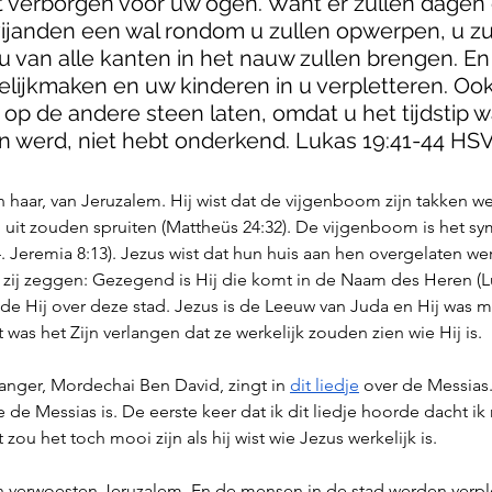
t verborgen voor uw ogen. Want er zullen dagen 
ijanden een wal rondom u zullen opwerpen, u zu
 van alle kanten in het nauw zullen brengen. En z
lijkmaken en uw kinderen in u verpletteren. Ook 
 op de andere steen laten, omdat u het tijdstip w
n werd, niet hebt onderkend. Lukas 19:41-44 HS
n haar, van Jeruzalem. Hij wist dat de vijgenboom zijn takken we
uit zouden spruiten (Mattheüs 24:32). De vijgenboom is het sym
. Jeremia 8:13). Jezus wist dat hun huis aan hen overgelaten we
 zij zeggen: Gezegend is Hij die komt in de Naam des Heren (Lu
nde Hij over deze stad. Jezus is de Leeuw van Juda en Hij was 
as het Zijn verlangen dat ze werkelijk zouden zien wie Hij is. 
ger, Mordechai Ben David, zingt in 
dit liedje
 over de Messias.
de Messias is. De eerste keer dat ik dit liedje hoorde dacht ik 
at zou het toch mooi zijn als hij wist wie Jezus werkelijk is. 
 verwoesten Jeruzalem. En de mensen in de stad werden verple