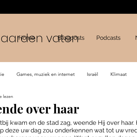
n aarden vaten
Home
Blogposts
Podcasts
ie
Games, muziek en internet
Israël
Klimaat
e lezen
ping
Bijbelse verhalen
De Gemeente
ende over haar
tbij kwam en de stad zag, weende Hij over haar. H
op deze uw dag zou onderkennen wat tot uw vrede