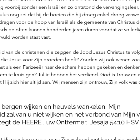
ng voorbij zonder een Israël en zo ontstond de vervangingsleer, 
 Paulus nog zei dat hij de boeien die hij droeg enkel droeg van
dragen voor de hoop van Israël als de gemeente van Christus de 
ds beloften kunnen honderden jaren duren voordat ze volledig
vuld worden staat vast. 
d van de christenen die zeggen de Jood Jezus Christus te vol
ie Jezus voor Zijn broeders heeft? Zouden wij ook wenen zoa
st als een Farizeeër naar de schare hebben gekeken en denken, 
 te kruisigen? Jullie hebben het verdiend. God is Trouw en al
 Hij zich hier altijd aan. Wij mensen zijn ontrouw, Zijn volk was
 bergen wijken en heuvels wankelen, Mijn 
d zal van u niet wijken en het verbond van Mijn v
zegt de HEERE , uw Ontfermer.  Jesaja 54:10 HSV
dat Hij naar hen omzag, maar Zijn verbond met hen zal niet wank