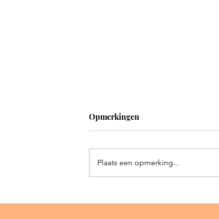
Opmerkingen
Plaats een opmerking...
Wij zijn maar vreemdelingen
en bijwoners