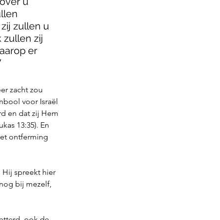
over u 
llen 
ij zullen u 
zullen zij 
aarop er 
V
er zacht zou 
bool voor Israël 
rd en dat zij Hem 
kas 13:35). En 
met ontferming 
 Hij spreekt hier 
nog bij mezelf, 
tterd, ook de 