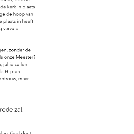
de kerk in plaats 
wege de hoop van 
plaats in heeft 
 vervuld 
gen, zonder de 
ls onze Meester? 
jullie zullen 
s Hij een 
 ontrouw, maar 
rede zal 
elen. God doet 