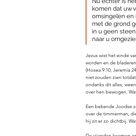
Nu echter is he
komen dat uw v
omsingelen en u
met de grond ge
in u geen steen
naar u omgezie
Jezus wist het einde va
worden en de bladeren 
(Hosea 9:10, Jeremia 24
niet zouden zien totdat
ondanks dit alles, wee
over hen bewogen. Wat w
Een bekende Joodse zan
over de timmerman, die 
hij zit er zo dichtbij. W
De vijanden kwamen en