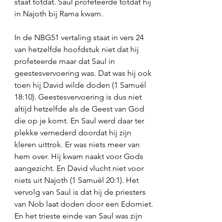
staat totdat. Saul profeteerde totdat hij 
in Najoth bij Rama kwam. 
In de NBG51 vertaling staat in vers 24 
van hetzelfde hoofdstuk niet dat hij 
profeteerde maar dat Saul in 
geestesvervoering was. Dat was hij ook 
toen hij David wilde doden (1 Samuël 
18:10). Geestesvervoering is dus niet 
altijd hetzelfde als de Geest van God 
die op je komt. En Saul werd daar ter 
plekke vernederd doordat hij zijn 
kleren uittrok. Er was niets meer van 
hem over. Hij kwam naakt voor Gods 
aangezicht. En David vlucht niet voor 
niets uit Najoth (1 Samuël 20:1). Het 
vervolg van Saul is dat hij de priesters 
van Nob laat doden door een Edomiet. 
En het trieste einde van Saul was zijn 