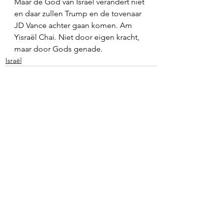
Maar de God van Israël verandert niet 
en daar zullen Trump en de tovenaar 
JD Vance achter gaan komen. Am 
Yisraël Chai. Niet door eigen kracht, 
maar door Gods genade. 
Israël
Alles weergeven
Recente blogposts