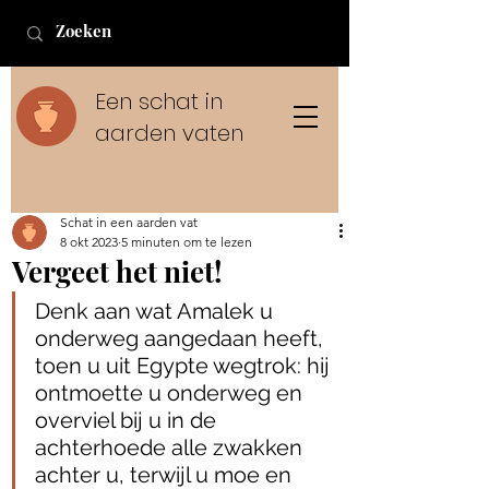
Een schat in
aarden vaten
Schat in een aarden vat
8 okt 2023
5 minuten om te lezen
Vergeet het niet!
Denk aan wat Amalek u 
onderweg aangedaan heeft, 
toen u uit Egypte wegtrok: hij 
ontmoette u onderweg en 
overviel bij u in de 
achterhoede alle zwakken 
achter u, terwijl u moe en 