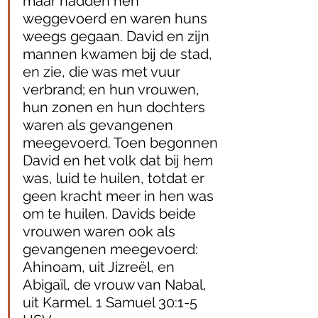
maar hadden hen 
weggevoerd en waren huns 
weegs gegaan. David en zijn 
mannen kwamen bij de stad, 
en zie, die was met vuur 
verbrand; en hun vrouwen, 
hun zonen en hun dochters 
waren als gevangenen 
meegevoerd. Toen begonnen 
David en het volk dat bij hem 
was, luid te huilen, totdat er 
geen kracht meer in hen was 
om te huilen. Davids beide 
vrouwen waren ook als 
gevangenen meegevoerd: 
Ahinoam, uit Jizreël, en 
Abigaïl, de vrouw van Nabal, 
uit Karmel. ‭‭1 Samuel‬ ‭30:1‭-‬5‬ 