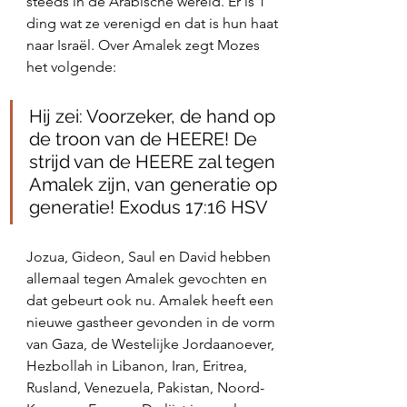
steeds in de Arabische wereld. Er is 1 
ding wat ze verenigd en dat is hun haat 
naar Israël. Over Amalek zegt Mozes 
het volgende:
‭‭Hij zei: Voorzeker, de hand op 
de troon van de HEERE! De 
strijd van de HEERE zal tegen 
Amalek zijn, van generatie op 
generatie! Exodus‬ ‭17:16‬ ‭HSV‬‬
Jozua, Gideon, Saul en David hebben 
allemaal tegen Amalek gevochten en 
dat gebeurt ook nu. Amalek heeft een 
nieuwe gastheer gevonden in de vorm 
van Gaza, de Westelijke Jordaanoever, 
Hezbollah in Libanon, Iran, Eritrea, 
Rusland, Venezuela, Pakistan, Noord-