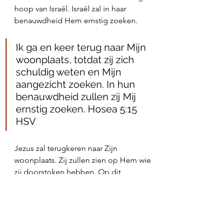
hoop van Israël. Israël zal in haar 
benauwdheid Hem ernstig zoeken. 
Ik ga en keer terug naar Mijn 
woonplaats, totdat zij zich 
schuldig weten en Mijn 
aangezicht zoeken. In hun 
benauwdheid zullen zij Mij 
ernstig zoeken. ‭‭Hosea‬ ‭5:15‬ 
‭HSV‬‬
Jezus zal terugkeren naar Zijn 
woonplaats. Zij zullen zien op Hem wie 
zij doorstoken hebben. Op dit 
moment vind ik het zwaar om te kijken 
naar het leed wat het onschuldige 
Joodse volk wordt aangedaan. En in 
Europa wordt ook in Londen gejuicht 