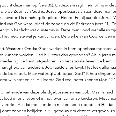
j zocht deze man op (vers 35). En Jezus vraagt Hem of hij in d
 wie de Zoon van God is. Jezus openbaart zich aan deze man en 
n antwoord is prachtig: Ik geloof, Heere! En hij aanbidt Jezus.
nd van God werd, bleef de zonde op de Farizeeën (vers 41). Ze
gt in het licht wat duisternis is. Deze man vond niet alleen zijn 
 Het mooiste wat je kunt vinden. De werken van God werden i
lind. Waarom? Omdat Gods werken in hem openbaar moesten w
n kunnen worden. Had hij Jezus dan gevonden? Als je jaren m
ernedering. Je bent uitgesloten van het sociale leven. Je bent v
hartigheid van anderen. Job raakte alles kwijt. Het leek allemaa
is de boze ook. Maar wat zegt Job tegen God? Ik heb dingen ve
erouw in stof en as. Hij leerde God veel beter kennen (Job 42:1-
rd het einde van deze blindgeborene en van Job. Maar misschi
 leed in ons leven of in het leven van onze kinderen. Misschien 
n verdriet. Als dat met zonde te maken heeft openbaart Hij dat
ij onze zonden belijden is Hij getrouw om deze te vergeven, zo i