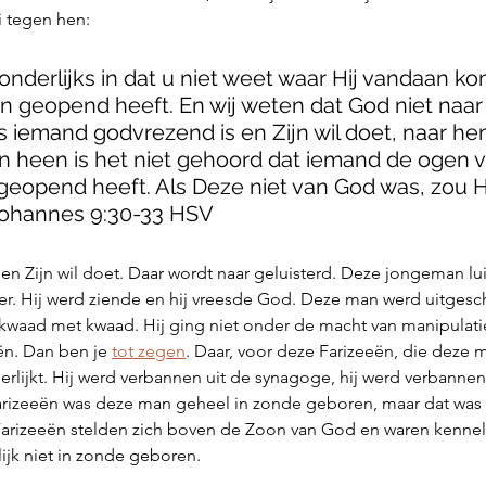
 tegen hen: 
wonderlijks in dat u niet weet waar Hij vandaan ko
en geopend heeft. En wij weten dat God niet naar
ls iemand godvrezend is en Zijn wil doet, naar hem
 heen is het niet gehoord dat iemand de ogen v
eopend heeft. Als Deze niet van God was, zou Hi
nnes‬ ‭9‬:‭30‬-‭33‬ ‭HSV‬‬
n Zijn wil doet. Daar wordt naar geluisterd. Deze jongeman lui
r. Hij werd ziende en hij vreesde God. Deze man werd uitgesch
 kwaad met kwaad. Hij ging niet onder de macht van manipulatie
ën. Dan ben je 
tot zegen
. Daar, voor deze Farizeeën, die deze 
ijkt. Hij werd verbannen uit de synagoge, hij werd verbannen u
arizeeën was deze man geheel in zonde geboren, maar dat was 
 Farizeeën stelden zich boven de Zoon van God en waren kennel
ijk niet in zonde geboren. 