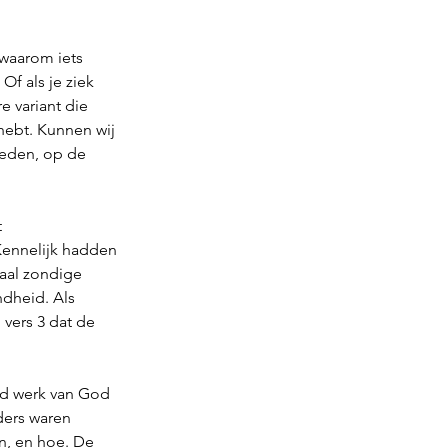
 waarom iets 
Of als je ziek 
 variant die 
 hebt. Kunnen wij 
reden, op de 
 
Kennelijk hadden 
maal zondige 
dheid. Als 
 vers 3 dat de 
nd werk van God 
ders waren 
n, en hoe. De 