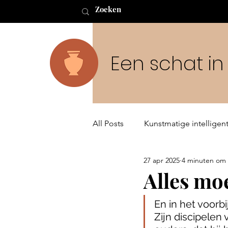
Een schat i
All Posts
Kunstmatige intelligent
27 apr 2025
4 minuten om 
Buitenaards leven en de Schep
Alles moe
En in het voorb
Zijn discipelen 