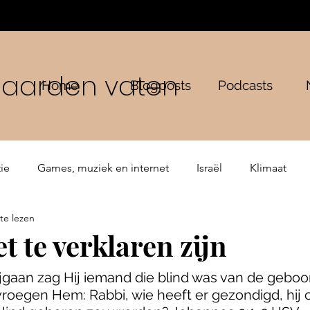
n aarden vaten
Home
Blogposts
Podcasts
ie
Games, muziek en internet
Israël
Klimaat
te lezen
ping
Bijbelse verhalen
De Gemeente
t te verklaren zijn
ijgaan zag Hij iemand die blind was van de geboor
vroegen Hem: Rabbi, wie heeft er gezondigd, hij of