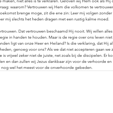
 maken, niet alles is te verklaren. Geloven wij Hem ook als Hij 
raag: waarom? Vertrouwen wij Hem die volkomen te vertrouwen 
toekomst brenge moge, zit die ene zin: Leer mij volgen zonder 
Leer mij slechts het heden dragen met een rustig kalme moed. 
rtrouwen. Dat vertrouwen beschaamd Hij nooit. Wij willen alles
regie in handen te houden. Maar is de regie over ons leven niet 
den ligt van onze Heer en Heiland? Is die verklaring, dat Hij al
eden, genoeg voor ons? Als we dat niet accepteren gaan we z
 is vrijwel zeker niet de juiste, net zoals bij de discipelen. Er 
den en dan zullen wij Jezus dankbaar zijn voor de verhoorde e
 nog wel het meest voor de onverhoorde gebeden.