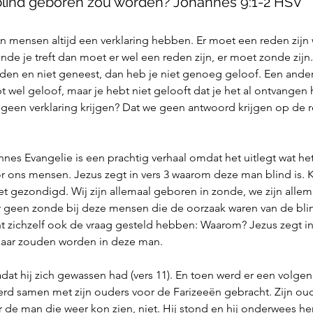
 blind geboren zou worden? Johannes 9:1-2 HSV
len mensen altijd een verklaring hebben. Er moet een reden zijn
ende je treft dan moet er wel een reden zijn, er moet zonde zijn. 
dden en niet geneest, dan heb je niet genoeg geloof. Een andere
bt wel geloof, maar je hebt niet gelooft dat je het al ontvangen
geen verklaring krijgen? Dat we geen antwoord krijgen op de 
annes Evangelie is een prachtig verhaal omdat het uitlegt wat het
oor ons mensen. Jezus zegt in vers 3 waarom deze man blind is. 
niet gezondigd. Wij zijn allemaal geboren in zonde, we zijn alle
 geen zonde bij deze mensen die de oorzaak waren van de blin
cht zichzelf ook de vraag gesteld hebben: Waarom? Jezus zegt in
ar zouden worden in deze man. 
at hij zich gewassen had (vers 11). En toen werd er een volge
werd samen met zijn ouders voor de Farizeeën gebracht. Zijn ou
r de man die weer kon zien, niet. Hij stond en hij onderwees he