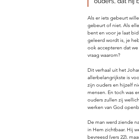
ouders, dat hij
Als er iets gebeurt wil
gebeurt of niet. Als ell
bent en voor je laat bi
geleerd wordt is, je he
ook accepteren dat we 
vraag waarom? 
Dit verhaal uit het Joh
allerbelangrijkste is v
zijn ouders en hijzelf 
mensen. En toch was er
ouders zullen zij welli
werken van God openba
De man werd ziende nad
in Hem zichtbaar. Hij 
bevreesd (vers 22), maa