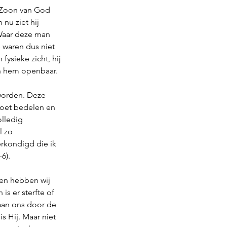
e Zoon van God 
nu ziet hij 
 Waar deze man 
 waren dus niet 
fysieke zicht, hij 
n hem openbaar.
orden. Deze 
oet bedelen en 
olledig 
l zo 
rkondigd die ik 
6). 
en hebben wij 
is er sterfte of 
 aan ons door de 
s Hij. Maar niet 