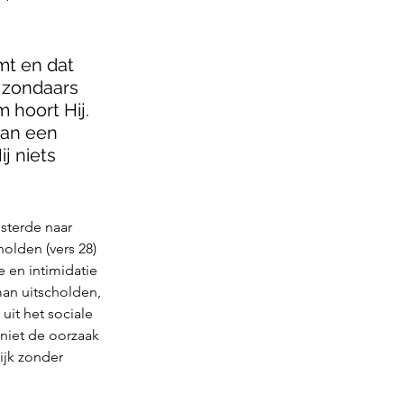
mt en dat 
 zondaars 
 hoort Hij. 
an een 
j niets 
sterde naar 
olden (vers 28) 
 en intimidatie 
man uitscholden, 
it het sociale 
niet de oorzaak 
ijk zonder 