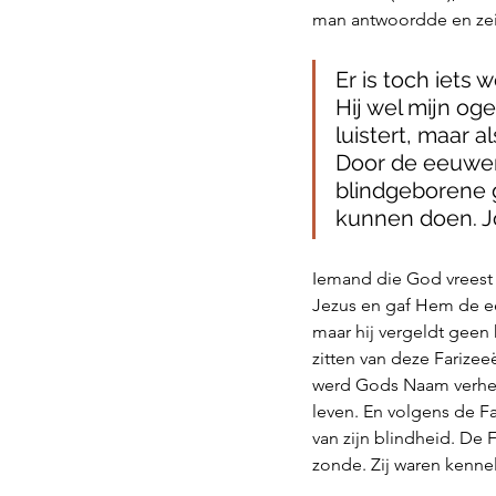
man antwoordde en zei
Er is toch iets 
Hij wel mijn og
luistert, maar a
Door de eeuwen
blindgeborene g
kunnen doen. ‭‭Joha
Iemand die God vreest e
Jezus en gaf Hem de ee
maar hij vergeldt geen
zitten van deze Farizee
werd Gods Naam verheerl
leven. En volgens de F
van zijn blindheid. De
zonde. Zij waren kennel