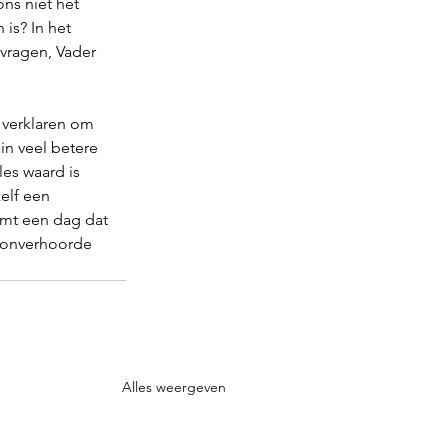
ons niet het 
is? In het 
vragen, Vader 
 verklaren om 
in veel betere 
les waard is 
elf een 
komt een dag dat 
n onverhoorde 
Alles weergeven