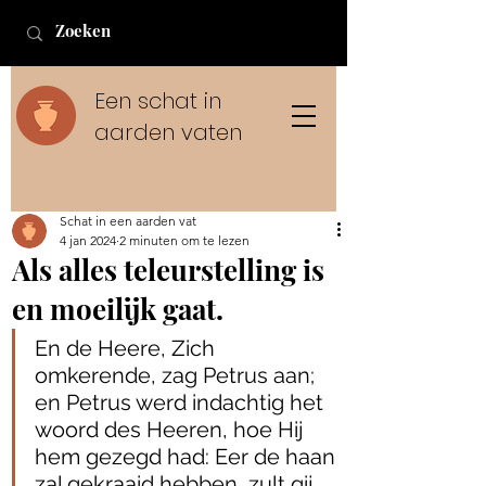
Een schat in
aarden vaten
Schat in een aarden vat
4 jan 2024
2 minuten om te lezen
Als alles teleurstelling is
en moeilijk gaat.
En de Heere, Zich 
omkerende, zag Petrus aan; 
en Petrus werd indachtig het 
woord des Heeren, hoe Hij 
hem gezegd had: Eer de haan 
zal gekraaid hebben, zult gij 