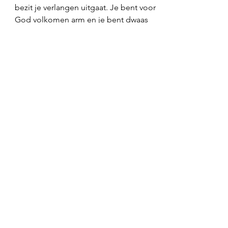
bezit je verlangen uitgaat. Je bent voor 
God volkomen arm en je bent dwaas 
omdat je niet rijk bent in Hem. Waarom 
tevreden zijn met dit tijdelijke waarin je 
zo alles kwijt kunt raken terwijl je de 
eeuwigheid kunt winnen? De prijs voor 
die eeuwigheid? Jouw leven 
overgegeven aan Jezus die de Deur is 
tot de Vader. Maar dat niet alleen, Hij is 
ook de waarheid en het leven. Leef 
daarom je leven met Hem en niet 
zonder Hem het is het echte leven. 
Don’t do it your way, do it His way. 
De Gemeente