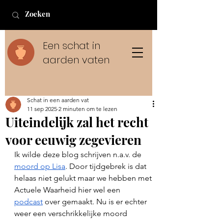
Een schat in
aarden vaten
Schat in een aarden vat
11 sep 2025
2 minuten om te lezen
Uiteindelijk zal het recht
voor eeuwig zegevieren
Ik wilde deze blog schrijven n.a.v. de 
moord op Lisa
. Door tijdgebrek is dat 
helaas niet gelukt maar we hebben met 
Actuele Waarheid hier wel een 
podcast
 over gemaakt. Nu is er echter 
weer een verschrikkelijke moord 